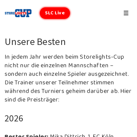
↓
Zum
SLC Live
MEN
Inhalt
Unsere Besten
In jedem Jahr werden beim Storelights-Cup
nicht nur die einzelnen Mannschaften –
sondern auch einzelne Spieler ausgezeichnet.
Die Trainer unserer Teilnehmer stimmen
während des Turniers geheim darüber ab. Hier
sind die Preisträger:
2026
Bester Spieler:
Mika Dittrich, 1. FC Köln