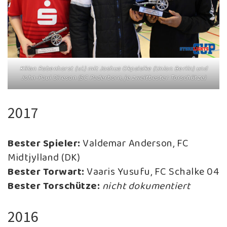
Kilian Rabenhorst (v.l.) mit Joshua Okpalaike (Union Berlin) und
John-Paul Direson (SC Paderborn, je zweitbester Torschütze)
2017
Bester Spieler:
Valdemar Anderson, FC
Midtjylland (DK)
Bester Torwart:
Vaaris Yusufu, FC Schalke 04
Bester Torschütze:
nicht dokumentiert
2016