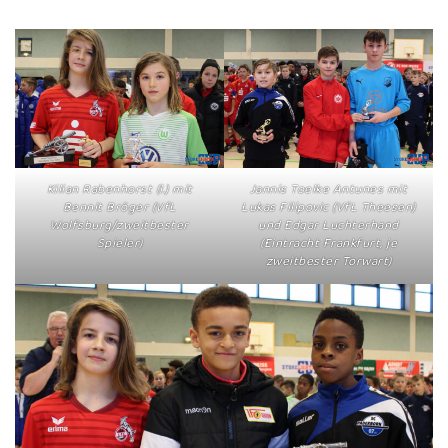
Jannis Toelke Antunes mit
Kilian Rabenhorst (l.) mit
Lukas Filipovic (VfL Theesen)
Bennit Bröger (VfL
und Edgar Luchterhand
Wolfsburg/zweitbester
(Eintracht Frankfurt, je
Spieler)
zweitbester Torwart)