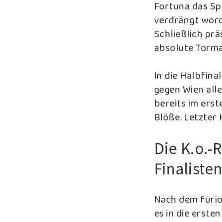
Fortuna das Spi
verdrängt word
Schließlich prä
absolute Torma
In die Halbfina
gegen Wien all
bereits im erst
Blöße. Letzter
Die K.o.-
Finaliste
Nach dem furio
es in die erste