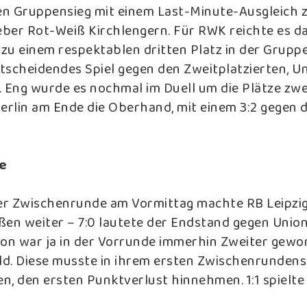
den Gruppensieg mit einem Last-Minute-Ausgleich 
ber Rot-Weiß Kirchlengern. Für RWK reichte es d
zu einem respektablen dritten Platz in der Gruppe
tscheidendes Spiel gegen den Zweitplatzierten, Un
1. Eng wurde es nochmal im Duell um die Plätze zwei
Berlin am Ende die Oberhand, mit einem 3:2 gegen 
e
r Zwischenrunde am Vormittag machte RB Leipzi
en weiter – 7:0 lautete der Endstand gegen Union 
ion war ja in der Vorrunde immerhin Zweiter gewor
eld. Diese musste in ihrem ersten Zwischenrundens
en, den ersten Punktverlust hinnehmen. 1:1 spielt