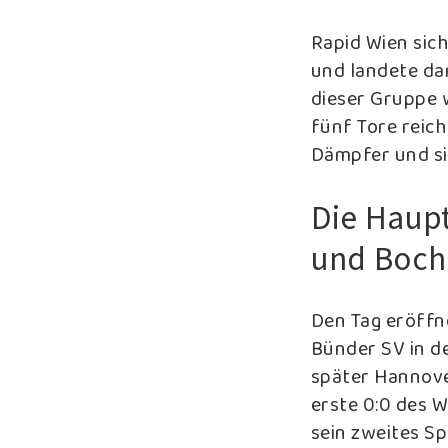
Rapid Wien sich
und landete da
dieser Gruppe 
fünf Tore reic
Dämpfer und si
Die Haupt
und Boch
Den Tag eröffne
Bünder SV in d
später Hannover
erste 0:0 des 
sein zweites Sp