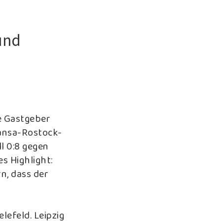
und
ie Gastgeber
Hansa-Rostock-
l 0:8 gegen
es Highlight:
n, dass der
lefeld. Leipzig