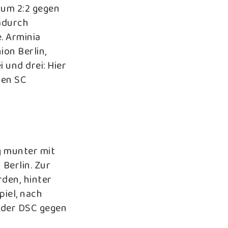
zum 2:2 gegen
adurch
. Arminia
ion Berlin,
 und drei: Hier
den SC
g munter mit
Berlin. Zur
den, hinter
piel, nach
e der DSC gegen