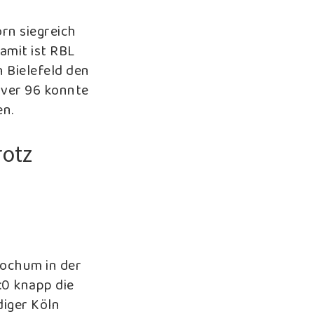
rn siegreich
amit ist RBL
h Bielefeld den
over 96 konnte
en.
rotz
Bochum in der
:0 knapp die
diger Köln