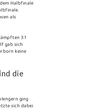
 dem Halbfinale
lbfinale.
asen als
mkämpften 3:1
lf gab sich
erborn keine
ind die
hlengern ging
etzte sich dabei