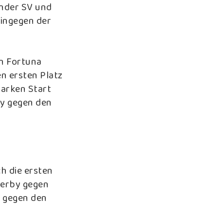
ünder SV und
hingegen der
en Fortuna
n ersten Platz
tarken Start
by gegen den
 die ersten
Derby gegen
2 gegen den