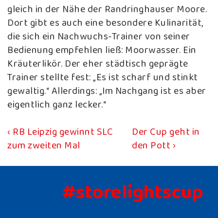
gleich in der Nähe der Randringhauser Moore.
Dort gibt es auch eine besondere Kulinarität,
die sich ein Nachwuchs-Trainer von seiner
Bedienung empfehlen ließ: Moorwasser. Ein
Kräuterlikör. Der eher städtisch geprägte
Trainer stellte fest: „Es ist scharf und stinkt
gewaltig.“ Allerdings: „Im Nachgang ist es aber
eigentlich ganz lecker.“
Vorheriger
Nächster
‹ RB Leipzig gewinnt SLC
Der Cup geht in
Beitragsnavigation
Beitrag
Beitrag
zum zweiten Mal
den Pott ›
ist
ist
#storelightscup