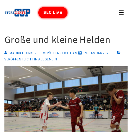
↓
Zum
SLC Live
MEN
Inhalt
Große und kleine Helden
MAURICE DIRKER
VERÖFFENTLICHT AM
19. JANUAR 2026
VERÖFFENTLICHT IN
ALLGEMEIN