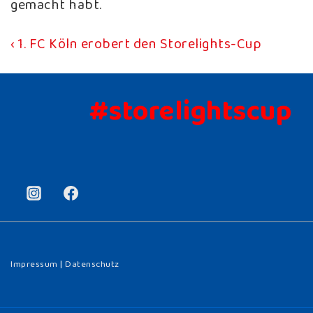
gemacht habt.
Vorheriger
‹ 1. FC Köln erobert den Storelights-Cup
Beitragsnavigation
Beitrag
ist
#storelightscup
Impressum
|
Datenschutz