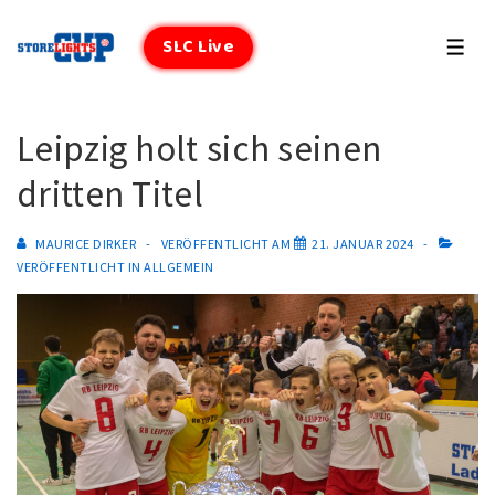
↓
Zum
SLC Live
MEN
Inhalt
Leipzig holt sich seinen
dritten Titel
MAURICE DIRKER
VERÖFFENTLICHT AM
21. JANUAR 2024
VERÖFFENTLICHT IN
ALLGEMEIN