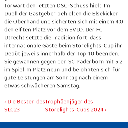
Torwart den letzten DSC-Schuss hielt. Im
Duell der Gastgeber behielten die Elsekicker
die Oberhand und sicherten sich mit einem 4:0
den elften Platz vor dem SVLO. Der FC
Utrecht setzte die Tradition fort, dass
internationale Gäste beim Storelights-Cup ihr
Debüt jeweils innerhalb der Top-10 beenden.
Sie gewannen gegen den SC Paderborn mit 5:2
im Spiel im Platz neun und belohnten sich für
gute Leistungen am Sonntag nach einem
etwas schwächeren Samstag.
Vorheriger
Nächster
‹ Die Besten des
Trophäenjäger des
Beitragsnavigation
Beitrag
Beitrag
SLC23
Storelights-Cups 2024 ›
ist
ist