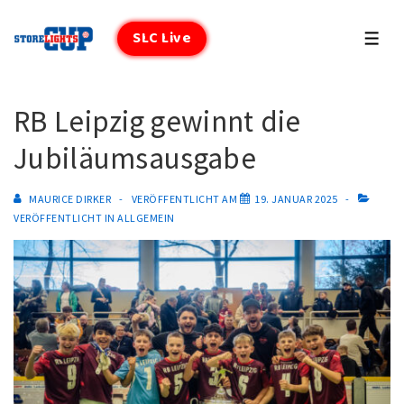
↓
Zum
SLC Live
MEN
Inhalt
RB Leipzig gewinnt die
Jubiläumsausgabe
MAURICE DIRKER
VERÖFFENTLICHT AM
19. JANUAR 2025
VERÖFFENTLICHT IN
ALLGEMEIN