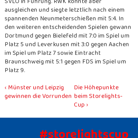
SVLO in Führung. RWK konnte aber
ausgleichen und siegte letztlich nach einem
spannenden Neunmeterschießen mit 5:4. In
den weiteren entscheidenden Spielen gewann
Dortmund gegen Bielefeld mit 7:0 im Spiel um
Platz 5 und Leverkusen mit 3:0 gegen Aachen
im Spiel um Platz 7 sowie Eintracht
Braunschweig mit 5:1 gegen FDS im Spiel um
Platz 9.
Vorheriger
Nächster
‹ Münster und Leipzig
Die Höhepunkte
Beitragsnavigation
Beitrag
Beitrag
gewinnen die Vorrunden
beim Storelights-
ist
ist
Cup ›
#storelightscup