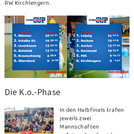
RW Kirchlengern.
Die K.o.-Phase
In den Halbfinals trafen
jeweils zwei
Mannschaften