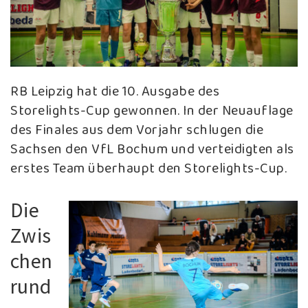
RB Leipzig hat die 10. Ausgabe des
Storelights-Cup gewonnen. In der Neuauflage
des Finales aus dem Vorjahr schlugen die
Sachsen den VfL Bochum und verteidigten als
erstes Team überhaupt den Storelights-Cup.
Die
Zwis
chen
rund