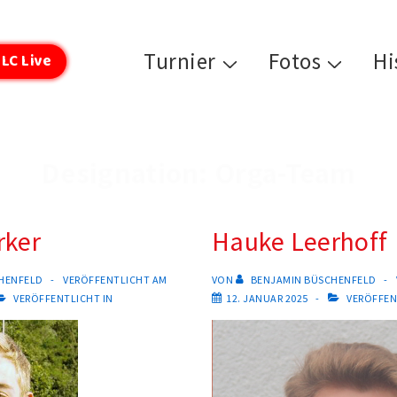
Hauptnavigation
Turnier
Fotos
Hi
LC Live
Designation:
Orga-Team
rker
Hauke Leerhoff
HENFELD
VERÖFFENTLICHT AM
VON
BENJAMIN BÜSCHENFELD
VERÖFFENTLICHT IN
12. JANUAR 2025
VERÖFFEN