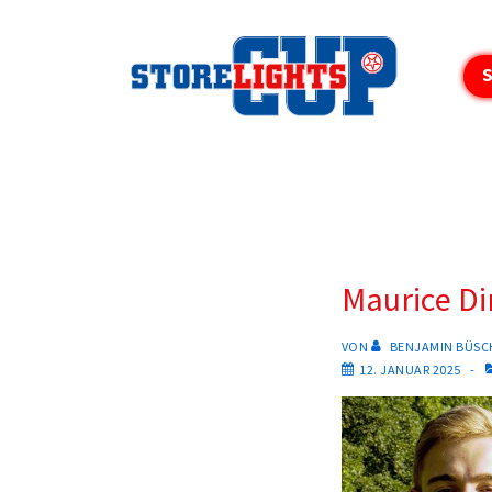
↓
Zum
Inhalt
S
Maurice Di
VON
BENJAMIN BÜSC
12. JANUAR 2025