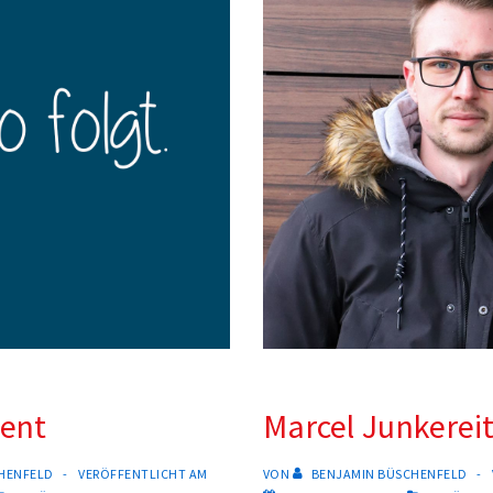
sent
Marcel Junkerei
HENFELD
VERÖFFENTLICHT AM
VON
BENJAMIN BÜSCHENFELD